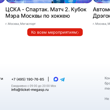
ЦСКА - Спартак. Матч 2. Кубок
Автом
Мэра Москвы по хоккею
Дрэгон
Москв
г. Москва, Мегаспорт
г. Москва, 
Ко всем мероприятиям
Ко
ти
|
+7 (495) 190-76-85
бр
Ежедневно с 09:00 до 20:00 Мск
me
info@ticket-megasp.ru
Не