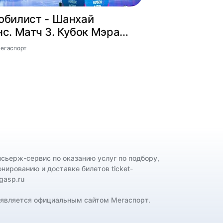
обилист - Шанхай
с. Матч 3. Кубок Мэра
ы по хоккею
Мегаспорт
нсьерж-сервис по оказанию услуг по подбору,
онированию и доставке билетов ticket-
gasp.ru
 является официальным сайтом Мегаспорт.