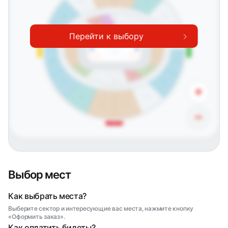
C21
C24
19
20
18
21
17
22
16
23
B24
15
D21
24
C0
14
25
13
C1
C4
26
C2
C3
12
B4
D1
27
Перейти к выбору
11
28
B23
D22
10
B3
D2
29
Северная трибуна
Южная трибуна
9
30
D3
8
B2
31
D23
B22
7
32
6
D4
33
B1
A3
A2
5
A1
34
A4
4
35
D24
A0
B21
3
36
2
37
38
1
+
VIP1
39
VIP3
VIP2
A21
A24
A22
A23
−
Западная трибуна
Выбор мест
Как выбрать места?
Выберите сектор и интересующие вас места, нажмите кнопку
«Оформить заказ».
Как оплатить билеты?