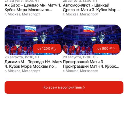
27 августа, 15:00, ЧТ
28 августа, 12:00, ПТ
Ак Барс - Динамо Мн. Матч 1.
Автомобилист - Шанхай
Кубок Мэра Москвы по
Дрэгонс. Матч 3. Кубок Мэра
хоккею
Москвы по хоккею
г. Москва, Мегаспорт
г. Москва, Мегаспорт
от 1200 ₽
от 900 ₽
28 августа, 15:30, ПТ
29 августа, 12:00, СБ
Динамо М - Торпедо НН. Матч
Проигравший Матч 3 -
4. Кубок Мэра Москвы по
Проигравший Матч 4. Кубок
хоккею
Мэра Москвы по хоккею
г. Москва, Мегаспорт
г. Москва, Мегаспорт
Ко всем мероприятиям