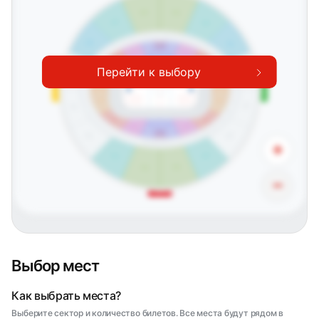
C22
C23
C21
C24
19
20
18
21
17
22
16
23
B24
15
D21
24
C0
14
25
13
C1
C4
26
C2
C3
12
B4
D1
27
Перейти к выбору
11
28
B23
D22
10
B3
D2
29
Северная трибуна
Южная трибуна
9
30
D3
8
B2
31
D23
B22
7
32
6
D4
33
B1
A3
A2
5
A1
34
A4
4
35
D24
A0
B21
3
36
2
37
38
1
+
VIP1
39
VIP3
VIP2
A21
A24
A22
A23
−
Западная трибуна
Выбор мест
Как выбрать места?
Выберите сектор и количество билетов. Все места будут рядом в