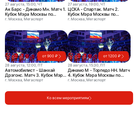
27 августа, 15:00, ЧТ
27 августа, 19:00, ЧТ
Ак Барс - Динамо Мн. Матч 1.
ЦСКА - Спартак. Матч 2.
Кубок Мэра Москвы по
Кубок Мэра Москвы по
хоккею
хоккею
г. Москва, Мегаспорт
г. Москва, Мегаспорт
от 900 ₽
от 1200 ₽
28 августа, 12:00, ПТ
28 августа, 15:30, ПТ
Автомобилист - Шанхай
Динамо М - Торпедо НН. Матч
Дрэгонс. Матч 3. Кубок Мэра
4. Кубок Мэра Москвы по
Москвы по хоккею
хоккею
г. Москва, Мегаспорт
г. Москва, Мегаспорт
Ко всем мероприятиям